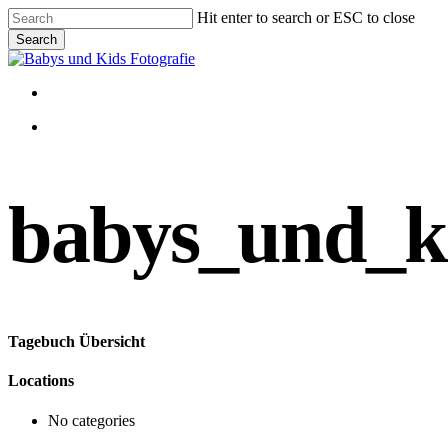
Skip
Hit enter to search or ESC to close
to
Search
main
Close
content
Search
Menu
Menu
babys_und_k
Tagebuch Übersicht
Locations
No categories