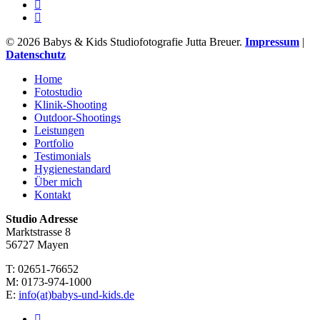
facebook
instagram
© 2026 Babys & Kids Studiofotografie Jutta Breuer.
Impressum
|
Datenschutz
Close
Home
Menu
Fotostudio
Klinik-Shooting
Outdoor-Shootings
Leistungen
Portfolio
Testimonials
Hygienestandard
Über mich
Kontakt
Studio Adresse
Marktstrasse 8
56727 Mayen
T: 02651-76652
M: 0173-974-1000
E:
info(at)babys-und-kids.de
facebook